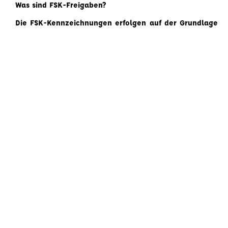
Was sind FSK-Freigaben?
Die FSK-Kennzeichnungen erfolgen auf der Grundlage
von §§ 12, 14 Jugendschutzgesetz. Sie sind gesetzlich
verbindliche Kennzeichen, die von der FSK im Auftrag
der Obersten Landesjugendbehörden vorgenommen
werden. Die FSK-Kennzeichnungen sind keine
pädagogischen Empfehlungen, sondern sollen
sicherstellen, dass das körperliche, geistige oder
seelische Wohl von Kindern und Jugendlichen einer
bestimmten Altersgruppe nicht beeinträchtigt wird.
Wie entstehen die FSK-Freigaben?
Nach einer vollständigen Sichtung des Films
besprechen die Mitglieder des Prüfausschusses den
Film unter filmanalytischen Aspekten, wie Genre,
Erzählstruktur, Themen, Figurenzeichnung,